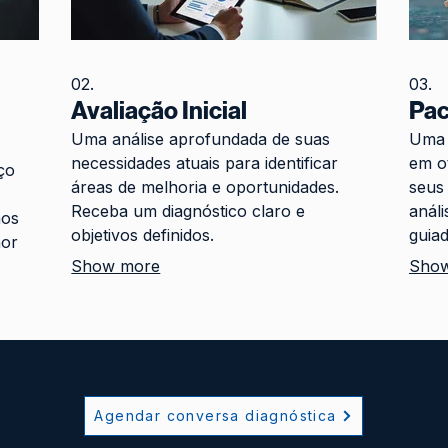
02.
03.
Avaliação Inicial
Pac
Uma análise aprofundada de suas
Uma 
necessidades atuais para identificar
em o
ço
áreas de melhoria e oportunidades.
seus 
Receba um diagnóstico claro e
análi
mos
objetivos definidos.
guiad
hor
Show more
Sho
Agendar conversa diagnóstica